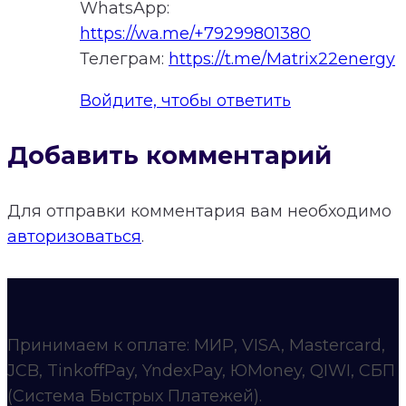
WhatsApp:
https://wa.me/+79299801380
Телеграм:
https://t.me/Matrix22energy
Войдите, чтобы ответить
Добавить комментарий
Для отправки комментария вам необходимо
авторизоваться
.
Принимаем к оплате: МИР, VISA, Mastercard,
JCB, TinkoffPay, YndexPay, ЮMoney, QIWI, СБП
(Система Быстрых Платежей).