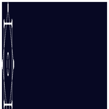
Перейти
к
содержимому