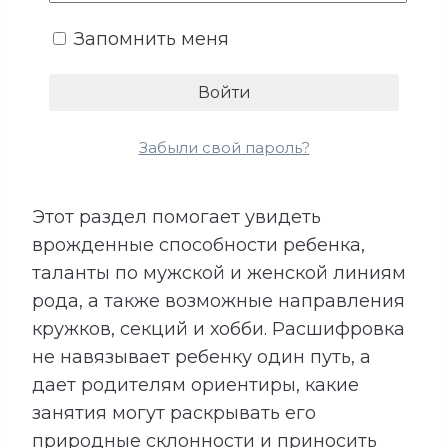
Таланты ребенка не всегда
проявляются сразу как очевидные
Запомнить меня
способности. Иногда они заметны в
игре, интересе к музыке, движению,
технике, природе, вопросам, фантазии,
общению или желании что-то создавать
Забыли свой пароль?
своими руками.
Этот раздел помогает увидеть
врожденные способности ребенка,
таланты по мужской и женской линиям
рода, а также возможные направления
кружков, секций и хобби. Расшифровка
не навязывает ребенку один путь, а
дает родителям ориентиры, какие
занятия могут раскрывать его
природные склонности и приносить