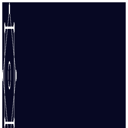
Перейти
к
содержимому