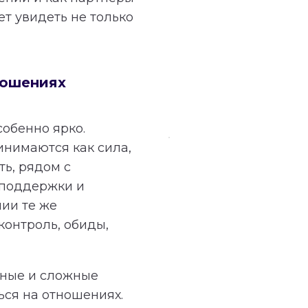
т увидеть не только
ношениях
собенно ярко.
инимаются как сила,
ть, рядом с
 поддержки и
ии те же
контроль, обиды,
ьные и сложные
ься на отношениях.