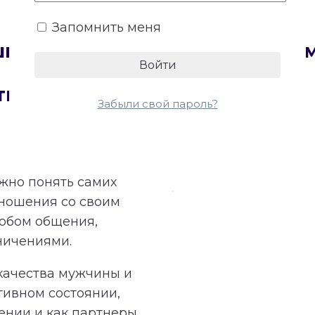
Запомнить меня
сшифровку Матрицы совмести
тнеров
Забыли свой пароль?
ажно понять самих
тношения со своим
обом общения,
ничениями.
качества мужчины и
тивном состоянии,
ении и как партнеры