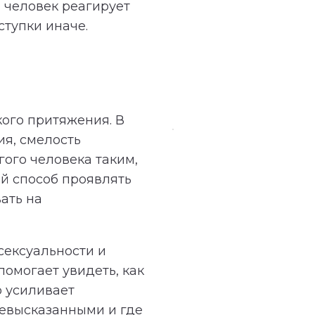
н человек реагирует
ступки иначе.
кого притяжения. В
ия, смелость
гого человека таким,
ой способ проявлять
ать на
сексуальности и
омогает увидеть, как
о усиливает
невысказанными и где