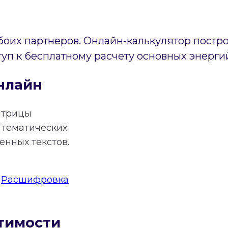
боих партнеров. Онлайн-калькулятор постр
туп к бесплатному расчету основных энерги
нлайн
атрицы
тематических
нных текстов.
:
Расшифровка
тимости