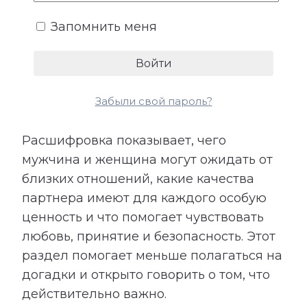
внимание, признание или
Запомнить меня
эмоциональная поддержка. Не все
потребности произносятся вслух,
поэтому их несоответствие часто
становится причиной обид и
Забыли свой пароль?
разочарований.
Расшифровка показывает, чего
мужчина и женщина могут ожидать от
близких отношений, какие качества
партнера имеют для каждого особую
ценность и что помогает чувствовать
любовь, принятие и безопасность. Этот
раздел помогает меньше полагаться на
догадки и открыто говорить о том, что
действительно важно.