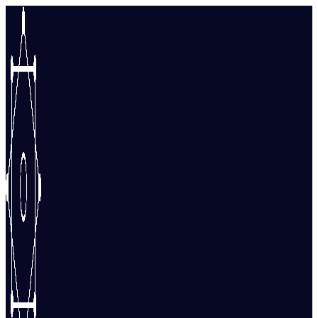
Перейти
к
содержимому