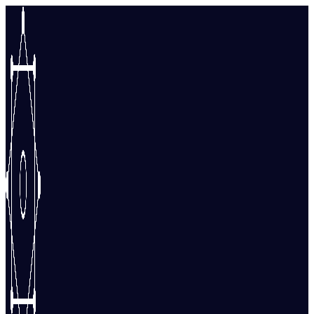
Перейти
к
содержимому