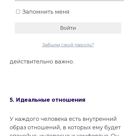
мужчина и женщина могут ожидать от
близких отношений, какие качества
Запомнить меня
партнера имеют для каждого особую
ценность и что помогает чувствовать
любовь, принятие и безопасность. Этот
раздел помогает меньше полагаться на
Забыли свой пароль?
догадки и открыто говорить о том, что
действительно важно.
5. Идеальные отношения
У каждого человека есть внутренний
образ отношений, в которых ему будет
спокойно, интересно и комфортно. Он