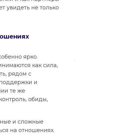
т увидеть не только
ношениях
собенно ярко.
инимаются как сила,
ть, рядом с
 поддержки и
ии те же
контроль, обиды,
ьные и сложные
ься на отношениях.