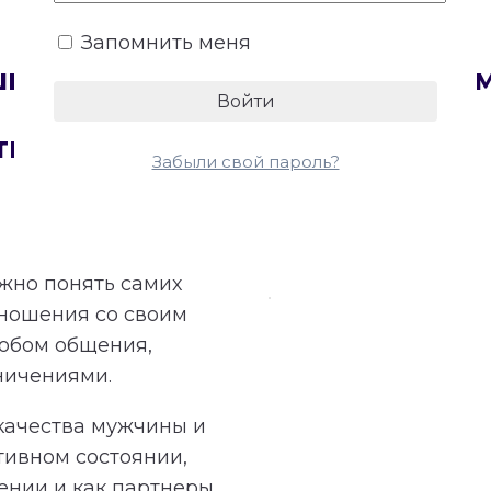
Запомнить меня
сшифровку Матрицы совмести
тнеров
Забыли свой пароль?
ажно понять самих
тношения со своим
обом общения,
ничениями.
качества мужчины и
тивном состоянии,
ении и как партнеры