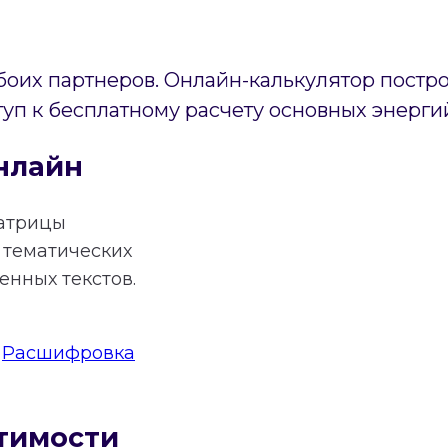
боих партнеров. Онлайн-калькулятор постр
туп к бесплатному расчету основных энерги
нлайн
атрицы
тематических
нных текстов.
:
Расшифровка
тимости