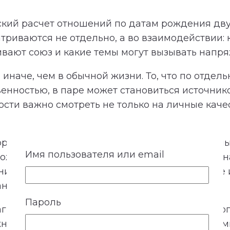
кий расчет отношений по датам рождения дву
триваются не отдельно, а во взаимодействии:
ивают союз и какие темы могут вызывать напр
иначе, чем в обычной жизни. То, что по отдель
венностью, в паре может становиться источни
ти важно смотреть не только на личные качест
торон: личные особенности мужчины и женщины
Имя пользователя или email
зможные трудности, финансовую линию и предн
й и не решает за партнеров, быть им вместе и
ния и более зрелого взаимодействия.
Пароль
аграммы. На ней отображаются энергии каждог
но показать соответствующую часть диаграммы