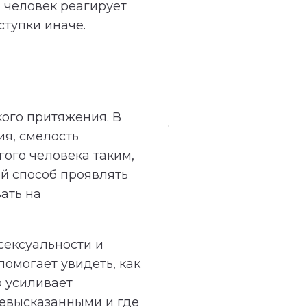
н человек реагирует
ступки иначе.
кого притяжения. В
ия, смелость
гого человека таким,
ой способ проявлять
ать на
сексуальности и
омогает увидеть, как
о усиливает
невысказанными и где