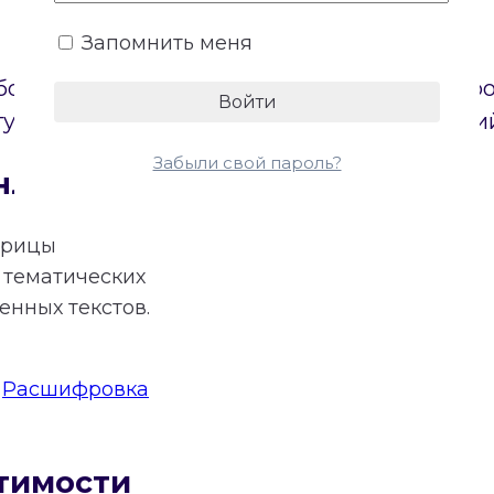
Запомнить меня
боих партнеров. Онлайн-калькулятор постр
туп к бесплатному расчету основных энерги
Забыли свой пароль?
нлайн
трицы
тематических
нных текстов.
:
Расшифровка
тимости