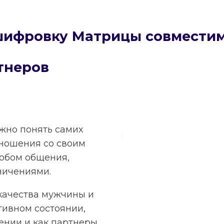
сшифровку Матрицы совмести
тнеров
ажно понять самих
тношения со своим
обом общения,
ничениями.
качества мужчины и
тивном состоянии,
ении и как партнеры