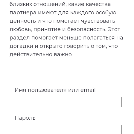
близких отношений, какие качества
партнера имеют для каждого особую
ценность и что помогает чувствовать
любовь, принятие и безопасность. Этот
раздел помогает меньше полагаться на
догадки и открыто говорить о том, что
действительно важно.
Имя пользователя или email
5. Идеальные отношения
У каждого человека есть внутренний
Пароль
образ отношений, в которых ему будет
спокойно, интересно и комфортно. Он