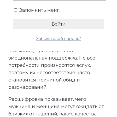
Запомнить меня
У каждого человека существует
собственное представление о любви,
заботе и роли партнера. Кто-то
особенно нуждается в надежности и
Забыли свой пароль?
стабильности, кому-то важны свобода,
внимание, признание или
эмоциональная поддержка. Не все
потребности произносятся вслух,
поэтому их несоответствие часто
становится причиной обид и
разочарований.
Расшифровка показывает, чего
мужчина и женщина могут ожидать от
близких отношений, какие качества