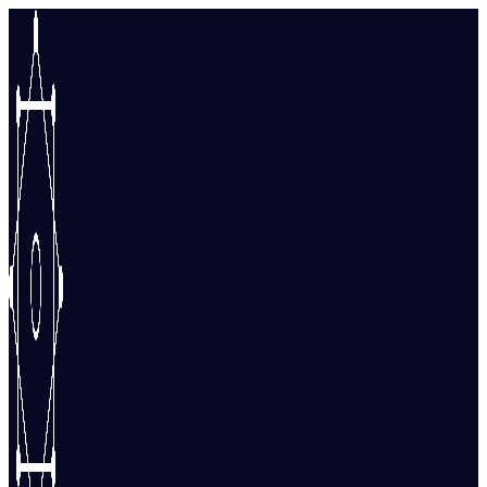
Перейти
к
содержимому