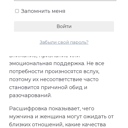
Запомнить меня
У каждого человека существует
собственное представление о любви,
заботе и роли партнера. Кто-то
особенно нуждается в надежности и
Забыли свой пароль?
стабильности, кому-то важны свобода,
внимание, признание или
эмоциональная поддержка. Не все
потребности произносятся вслух,
поэтому их несоответствие часто
становится причиной обид и
разочарований.
Расшифровка показывает, чего
мужчина и женщина могут ожидать от
близких отношений, какие качества