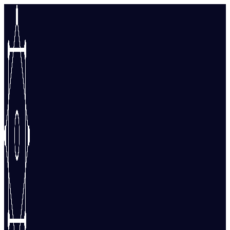
Перейти
к
содержимому