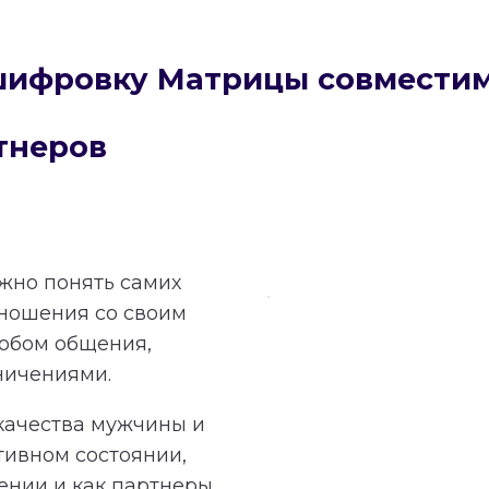
сшифровку Матрицы совмести
тнеров
ажно понять самих
тношения со своим
обом общения,
ничениями.
качества мужчины и
тивном состоянии,
ении и как партнеры