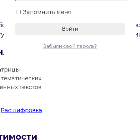
Запомнить меня
боих партнеров. Онлайн-калькулятор постр
туп к бесплатному расчету основных энерги
Забыли свой пароль?
нлайн
атрицы
тематических
нных текстов.
:
Расшифровка
тимости