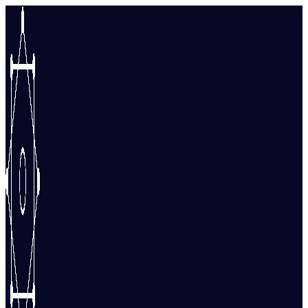
Перейти
к
содержимому