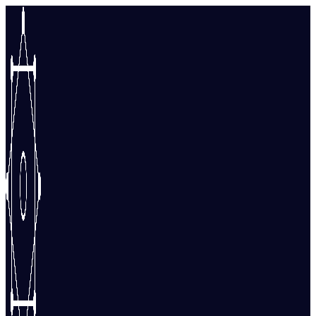
Перейти
к
содержимому