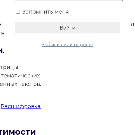
Запомнить меня
х партнеров. Онлайн-калькулятор построит Мат
тному расчету основных энергий отношений.
Забыли свой пароль?
нлайн
атрицы
тематических
нных текстов.
:
Расшифровка
тимости