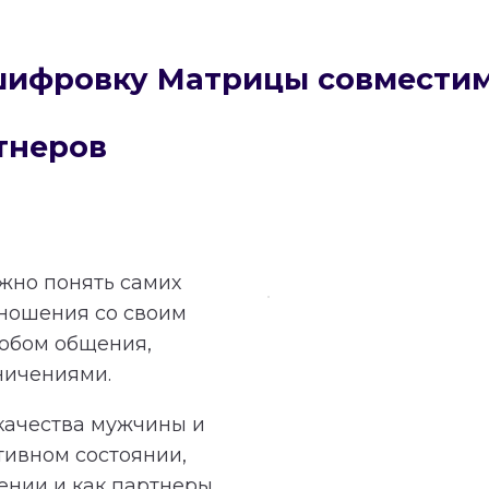
сшифровку Матрицы совмести
тнеров
ажно понять самих
тношения со своим
обом общения,
ничениями.
качества мужчины и
тивном состоянии,
ении и как партнеры