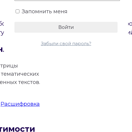
Запомнить меня
боих партнеров. Онлайн-калькулятор постр
туп к бесплатному расчету основных энерги
Забыли свой пароль?
нлайн
атрицы
тематических
нных текстов.
:
Расшифровка
тимости