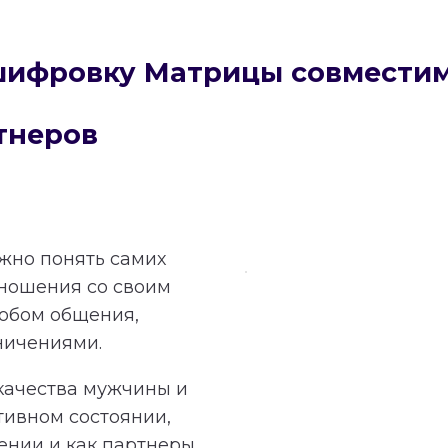
сшифровку Матрицы совмести
тнеров
ажно понять самих
тношения со своим
обом общения,
ничениями.
качества мужчины и
тивном состоянии,
ении и как партнеры