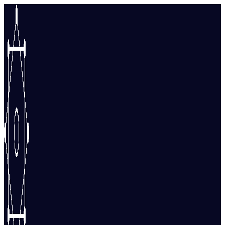
Перейти
к
содержимому