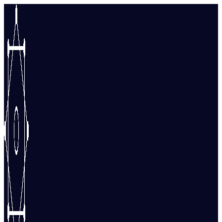
Перейти
к
содержимому