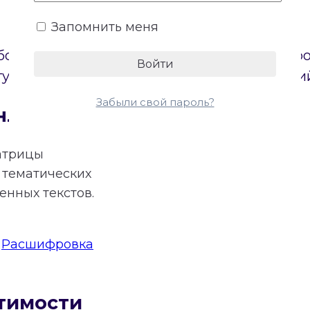
Запомнить меня
боих партнеров. Онлайн-калькулятор постр
туп к бесплатному расчету основных энерги
Забыли свой пароль?
нлайн
атрицы
тематических
нных текстов.
:
Расшифровка
тимости