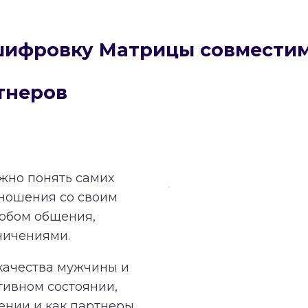
сшифровку Матрицы совмести
тнеров
ажно понять самих
тношения со своим
обом общения,
ничениями.
качества мужчины и
тивном состоянии,
ении и как партнеры