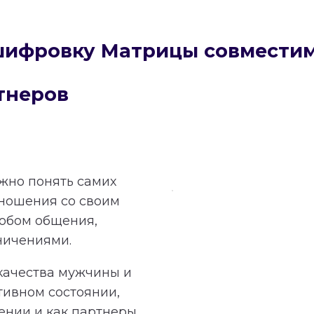
сшифровку Матрицы совмести
тнеров
ажно понять самих
тношения со своим
обом общения,
ничениями.
качества мужчины и
тивном состоянии,
ении и как партнеры