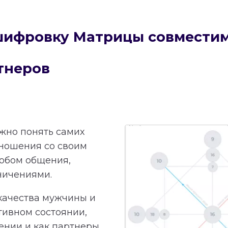
сшифровку Матрицы совмести
тнеров
ажно понять самих
тношения со своим
обом общения,
ничениями.
качества мужчины и
тивном состоянии,
ении и как партнеры