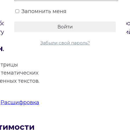
Запомнить меня
боих партнеров. Онлайн-калькулятор постр
туп к бесплатному расчету основных энерги
Забыли свой пароль?
нлайн
атрицы
тематических
нных текстов.
:
Расшифровка
тимости