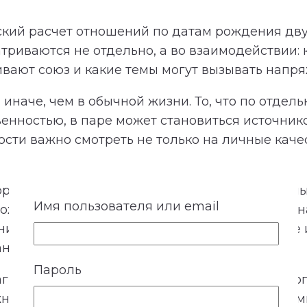
кий расчет отношений по датам рождения дву
триваются не отдельно, а во взаимодействии:
ивают союз и какие темы могут вызывать напр
иначе, чем в обычной жизни. То, что по отдель
венностью, в паре может становиться источни
ти важно смотреть не только на личные качест
торон: личные особенности мужчины и женщины
Имя пользователя или email
зможные трудности, финансовую линию и предн
й и не решает за партнеров, быть им вместе и
ния и более зрелого взаимодействия.
Пароль
аграммы. На ней отображаются энергии каждог
но показать соответствующую часть диаграммы