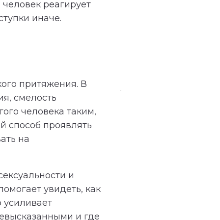
н человек реагирует
ступки иначе.
кого притяжения. В
ия, смелость
гого человека таким,
ой способ проявлять
ать на
сексуальности и
омогает увидеть, как
о усиливает
невысказанными и где