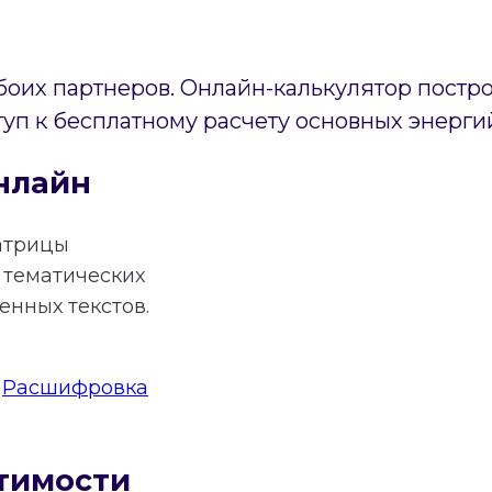
боих партнеров. Онлайн-калькулятор постр
туп к бесплатному расчету основных энерги
нлайн
атрицы
тематических
нных текстов.
:
Расшифровка
тимости