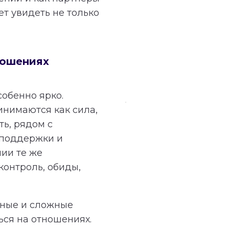
т увидеть не только
ношениях
собенно ярко.
инимаются как сила,
ть, рядом с
 поддержки и
ии те же
контроль, обиды,
ьные и сложные
ься на отношениях.