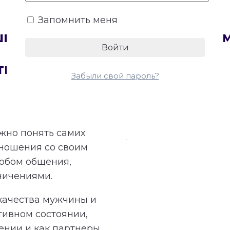
Запомнить меня
сшифровку Матрицы совмести
тнеров
Забыли свой пароль?
ажно понять самих
тношения со своим
обом общения,
ничениями.
качества мужчины и
тивном состоянии,
ении и как партнеры