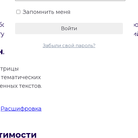
Запомнить меня
боих партнеров. Онлайн-калькулятор постр
туп к бесплатному расчету основных энерги
Забыли свой пароль?
нлайн
атрицы
тематических
нных текстов.
:
Расшифровка
тимости