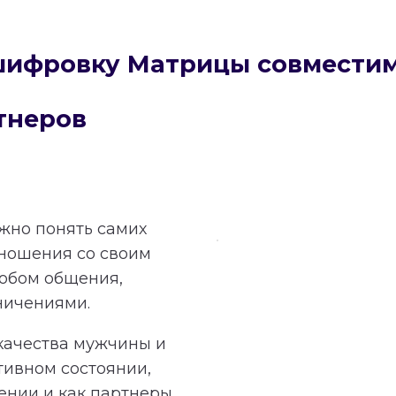
сшифровку Матрицы совмести
тнеров
ажно понять самих
тношения со своим
обом общения,
ничениями.
качества мужчины и
тивном состоянии,
ении и как партнеры