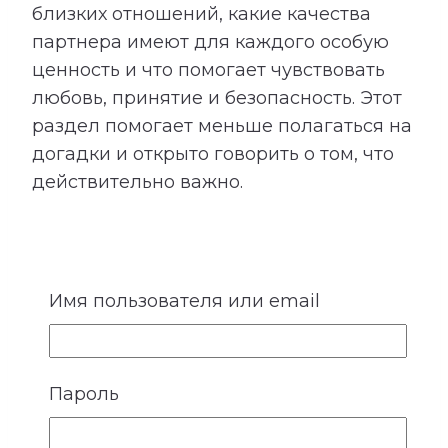
близких отношений, какие качества
партнера имеют для каждого особую
ценность и что помогает чувствовать
любовь, принятие и безопасность. Этот
раздел помогает меньше полагаться на
догадки и открыто говорить о том, что
действительно важно.
Имя пользователя или email
5. Идеальные отношения
У каждого человека есть внутренний
Пароль
образ отношений, в которых ему будет
спокойно, интересно и комфортно. Он