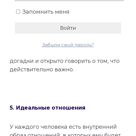
Расшифровка показывает, чего
мужчина и женщина могут ожидать от
Запомнить меня
близких отношений, какие качества
партнера имеют для каждого особую
ценность и что помогает чувствовать
любовь, принятие и безопасность. Этот
Забыли свой пароль?
раздел помогает меньше полагаться на
догадки и открыто говорить о том, что
действительно важно.
5. Идеальные отношения
У каждого человека есть внутренний
образ отношений, в которых ему будет