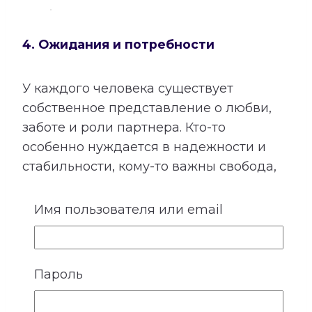
4. Ожидания и потребности
У каждого человека существует
собственное представление о любви,
заботе и роли партнера. Кто-то
особенно нуждается в надежности и
стабильности, кому-то важны свобода,
внимание, признание или
эмоциональная поддержка. Не все
Имя пользователя или email
потребности произносятся вслух,
поэтому их несоответствие часто
становится причиной обид и
Пароль
разочарований.