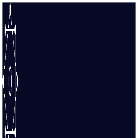
Перейти
к
содержимому