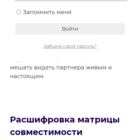
идеального партнера, качества,
Запомнить меня
которые вызывают доверие и желание
сближаться, а также ожидания,
способные приводить к идеализации.
Расшифровка помогает отличать
Забыли свой пароль?
настоящую совместимость от
внутреннего образа, который может
мешать видеть партнера живым и
настоящим.
Расшифровка матрицы
совместимости