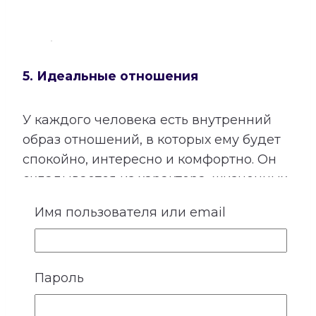
5. Идеальные отношения
У каждого человека есть внутренний
образ отношений, в которых ему будет
спокойно, интересно и комфортно. Он
складывается из характера, жизненных
ценностей, прошлого опыта и
Имя пользователя или email
представлений о подходящем
партнере. При этом идеальный образ не
всегда полностью совпадает с
Пароль
реальным человеком рядом.
В этом разделе рассматривается образ