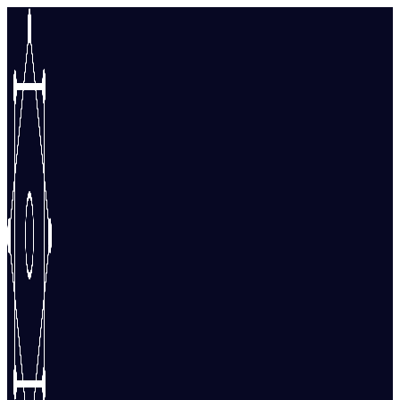
Перейти
к
содержимому