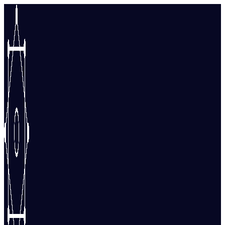
Перейти
к
содержимому