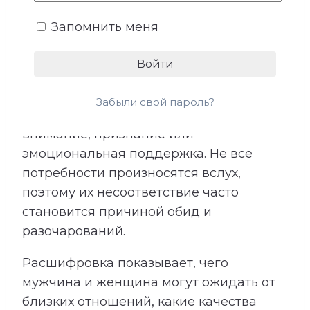
Запомнить меня
У каждого человека существует
собственное представление о любви,
заботе и роли партнера. Кто-то
особенно нуждается в надежности и
Забыли свой пароль?
стабильности, кому-то важны свобода,
внимание, признание или
эмоциональная поддержка. Не все
потребности произносятся вслух,
поэтому их несоответствие часто
становится причиной обид и
разочарований.
Расшифровка показывает, чего
мужчина и женщина могут ожидать от
близких отношений, какие качества