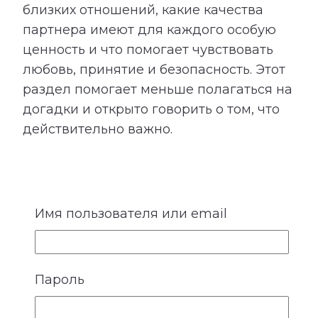
близких отношений, какие качества
партнера имеют для каждого особую
ценность и что помогает чувствовать
любовь, принятие и безопасность. Этот
раздел помогает меньше полагаться на
догадки и открыто говорить о том, что
действительно важно.
Имя пользователя или email
5. Идеальные отношения
У каждого человека есть внутренний
Пароль
образ отношений, в которых ему будет
спокойно, интересно и комфортно. Он