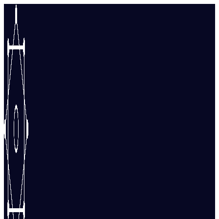
Перейти
к
содержимому