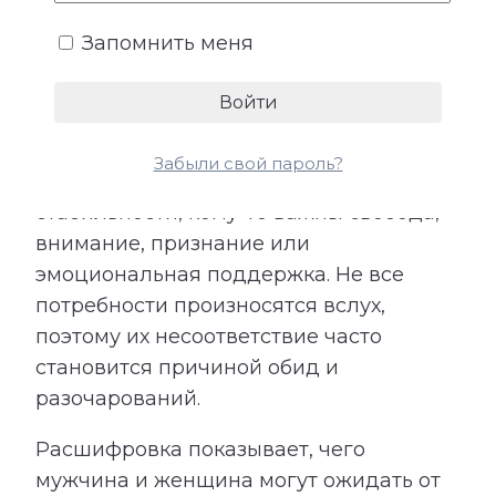
4. Ожидания и потребности
Запомнить меня
У каждого человека существует
собственное представление о любви,
заботе и роли партнера. Кто-то
Забыли свой пароль?
особенно нуждается в надежности и
стабильности, кому-то важны свобода,
внимание, признание или
эмоциональная поддержка. Не все
потребности произносятся вслух,
поэтому их несоответствие часто
становится причиной обид и
разочарований.
Расшифровка показывает, чего
мужчина и женщина могут ожидать от