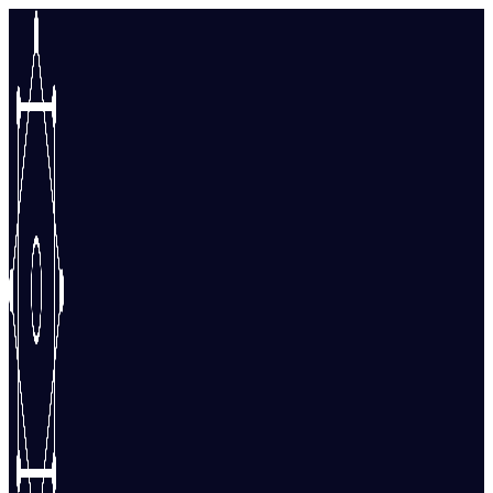
Перейти
к
содержимому