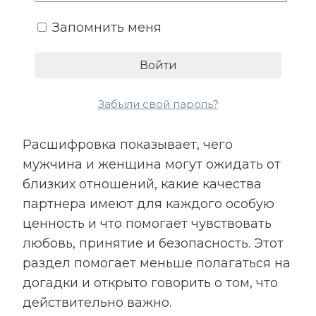
внимание, признание или
Запомнить меня
эмоциональная поддержка. Не все
потребности произносятся вслух,
поэтому их несоответствие часто
становится причиной обид и
Забыли свой пароль?
разочарований.
Расшифровка показывает, чего
мужчина и женщина могут ожидать от
близких отношений, какие качества
партнера имеют для каждого особую
ценность и что помогает чувствовать
любовь, принятие и безопасность. Этот
раздел помогает меньше полагаться на
догадки и открыто говорить о том, что
действительно важно.