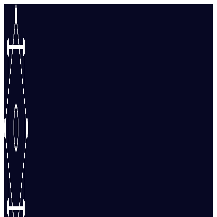
Перейти
к
содержимому