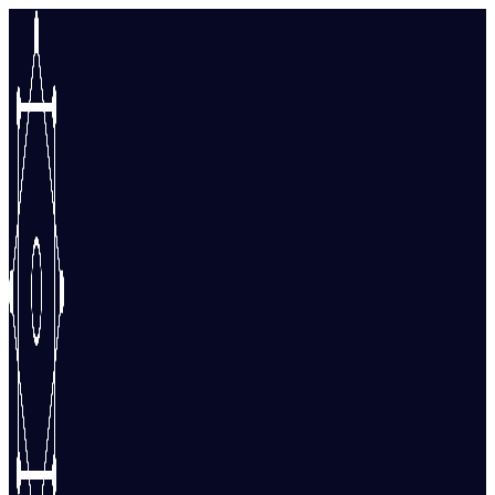
Перейти
к
содержимому