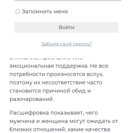
Запомнить меня
У каждого человека существует
собственное представление о любви,
заботе и роли партнера. Кто-то
особенно нуждается в надежности и
Забыли свой пароль?
стабильности, кому-то важны свобода,
внимание, признание или
эмоциональная поддержка. Не все
потребности произносятся вслух,
поэтому их несоответствие часто
становится причиной обид и
разочарований.
Расшифровка показывает, чего
мужчина и женщина могут ожидать от
близких отношений, какие качества