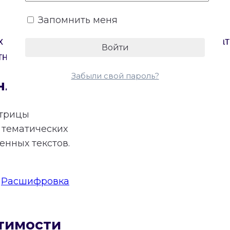
Запомнить меня
х партнеров. Онлайн-калькулятор построит Мат
тному расчету основных энергий отношений.
Забыли свой пароль?
нлайн
трицы
тематических
нных текстов.
:
Расшифровка
тимости