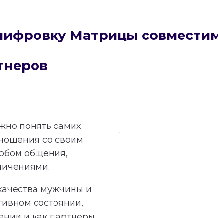
сшифровку Матрицы совмести
тнеров
ажно понять самих
тношения со своим
обом общения,
ничениями.
качества мужчины и
тивном состоянии,
ении и как партнеры