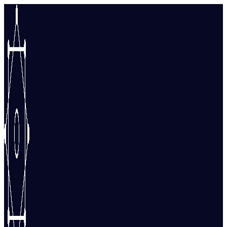
Перейти
к
содержимому