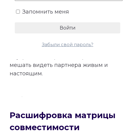
идеального партнера, качества,
Запомнить меня
которые вызывают доверие и желание
сближаться, а также ожидания,
способные приводить к идеализации.
Расшифровка помогает отличать
Забыли свой пароль?
настоящую совместимость от
внутреннего образа, который может
мешать видеть партнера живым и
настоящим.
Расшифровка матрицы
совместимости