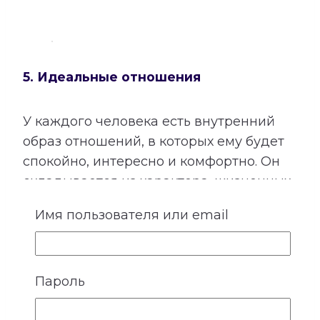
5. Идеальные отношения
У каждого человека есть внутренний
образ отношений, в которых ему будет
спокойно, интересно и комфортно. Он
складывается из характера, жизненных
ценностей, прошлого опыта и
Имя пользователя или email
представлений о подходящем
партнере. При этом идеальный образ не
всегда полностью совпадает с
Пароль
реальным человеком рядом.
В этом разделе рассматривается образ