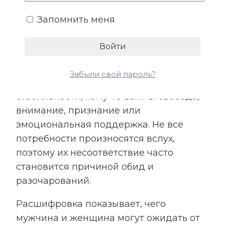
4. Ожидания и потребности
Запомнить меня
У каждого человека существует
собственное представление о любви,
заботе и роли партнера. Кто-то
Забыли свой пароль?
особенно нуждается в надежности и
стабильности, кому-то важны свобода,
внимание, признание или
эмоциональная поддержка. Не все
потребности произносятся вслух,
поэтому их несоответствие часто
становится причиной обид и
разочарований.
Расшифровка показывает, чего
мужчина и женщина могут ожидать от