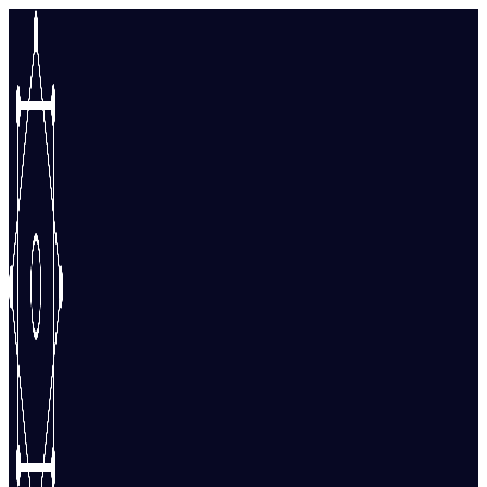
Перейти
к
содержимому