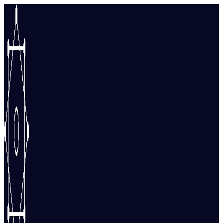
Перейти
к
содержимому