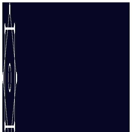
Перейти
к
содержимому