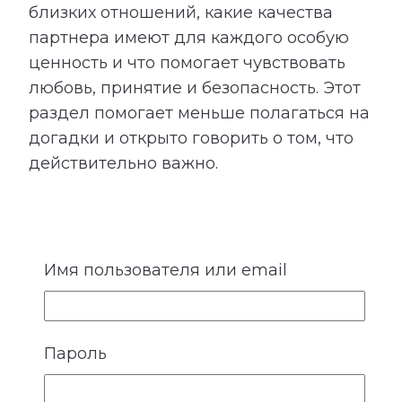
близких отношений, какие качества
партнера имеют для каждого особую
ценность и что помогает чувствовать
любовь, принятие и безопасность. Этот
раздел помогает меньше полагаться на
догадки и открыто говорить о том, что
действительно важно.
Имя пользователя или email
5. Идеальные отношения
У каждого человека есть внутренний
Пароль
образ отношений, в которых ему будет
спокойно, интересно и комфортно. Он