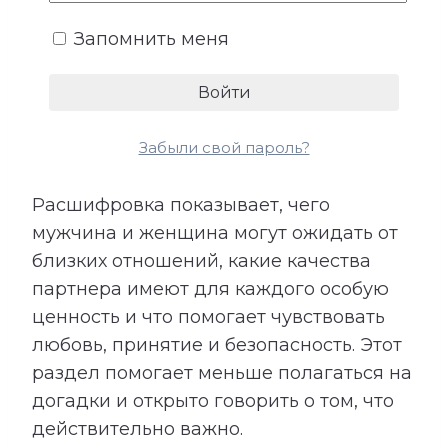
внимание, признание или
Запомнить меня
эмоциональная поддержка. Не все
потребности произносятся вслух,
поэтому их несоответствие часто
становится причиной обид и
Забыли свой пароль?
разочарований.
Расшифровка показывает, чего
мужчина и женщина могут ожидать от
близких отношений, какие качества
партнера имеют для каждого особую
ценность и что помогает чувствовать
любовь, принятие и безопасность. Этот
раздел помогает меньше полагаться на
догадки и открыто говорить о том, что
действительно важно.