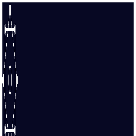
Перейти
к
содержимому