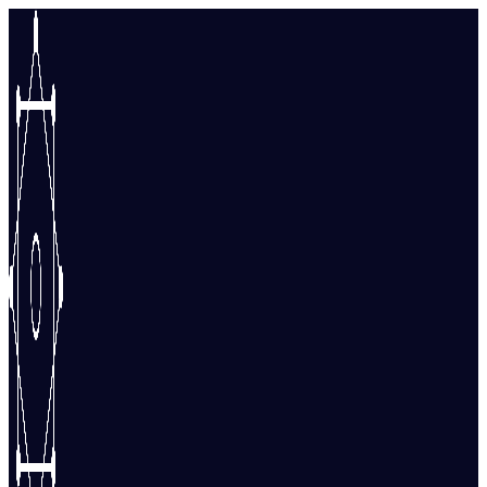
Перейти
к
содержимому