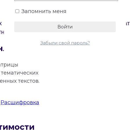
Запомнить меня
х партнеров. Онлайн-калькулятор построит Мат
тному расчету основных энергий отношений.
Забыли свой пароль?
нлайн
атрицы
тематических
нных текстов.
:
Расшифровка
тимости