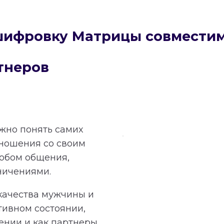
сшифровку Матрицы совмести
тнеров
ажно понять самих
тношения со своим
обом общения,
ничениями.
качества мужчины и
тивном состоянии,
ении и как партнеры