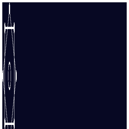
Перейти
к
содержимому