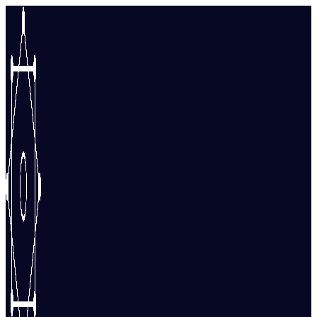
Перейти
к
содержимому