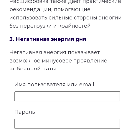
Расшифровка также дает практические
рекомендации, помогающие
использовать сильные стороны энергии
без перегрузки и крайностей.
3. Негативная энергия дня
Негативная энергия показывает
возможное минусовое проявление
выбранной даты.
Речь идет не о предсказании
Имя пользователя или email
неприятных событий, а о реакциях и
состояниях, которые при определенных
обстоятельствах могут создавать
Пароль
напряжение: поспешности, сомнениях,
излишнем контроле, конфликтности,
тревоге или других особенностях