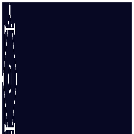
Перейти
к
содержимому