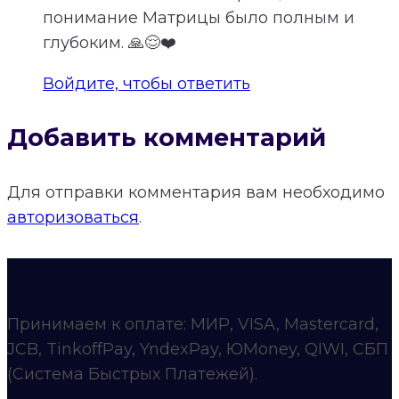
понимание Матрицы было полным и
глубоким. 🙏😌❤️
Войдите, чтобы ответить
Добавить комментарий
Для отправки комментария вам необходимо
авторизоваться
.
Принимаем к оплате: МИР, VISA, Mastercard,
JCB, TinkoffPay, YndexPay, ЮMoney, QIWI, СБП
(Система Быстрых Платежей).