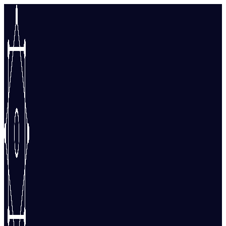
Перейти
к
содержимому