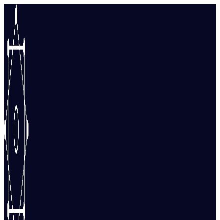
Перейти
к
содержимому