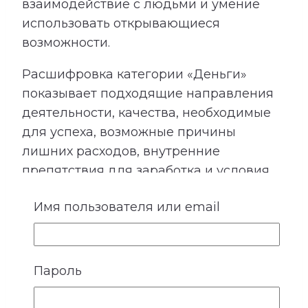
взаимодействие с людьми и умение
использовать открывающиеся
возможности.
Расшифровка категории «Деньги»
показывает подходящие направления
деятельности, качества, необходимые
для успеха, возможные причины
лишних расходов, внутренние
препятствия для заработка и условия
более устойчивого денежного потока.
Имя пользователя или email
Сопоставление этой категории с
талантами помогает лучше понять, в
каких направлениях способности могут
приносить не только удовлетворение,
Пароль
но и материальный результат.