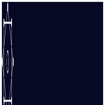
Перейти
к
содержимому