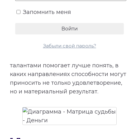
показывает подходящие направления
Запомнить меня
деятельности, качества, необходимые
для успеха, возможные причины
лишних расходов, внутренние
препятствия для заработка и условия
Забыли свой пароль?
более устойчивого денежного потока.
Сопоставление этой категории с
талантами помогает лучше понять, в
каких направлениях способности могут
приносить не только удовлетворение,
но и материальный результат.