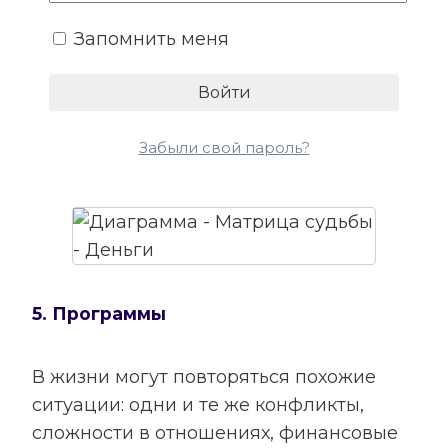
более устойчивого денежного потока.
Запомнить меня
Сопоставление этой категории с
талантами помогает лучше понять, в
каких направлениях способности могут
приносить не только удовлетворение,
Забыли свой пароль?
но и материальный результат.
5. Программы
В жизни могут повторяться похожие
ситуации: одни и те же конфликты,
сложности в отношениях, финансовые