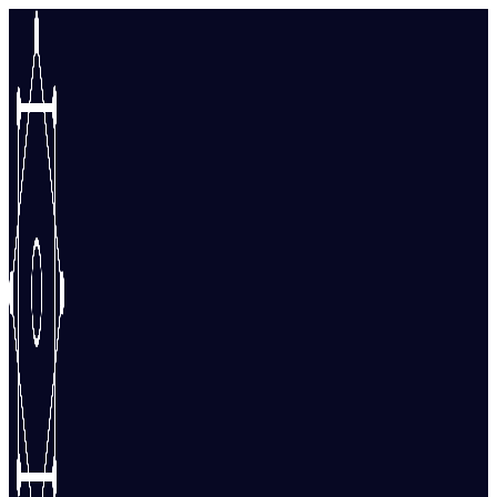
Перейти
к
содержимому