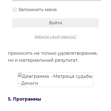
для успеха, возможные причины
Запомнить меня
лишних расходов, внутренние
препятствия для заработка и условия
более устойчивого денежного потока.
Сопоставление этой категории с
Забыли свой пароль?
талантами помогает лучше понять, в
каких направлениях способности могут
приносить не только удовлетворение,
но и материальный результат.
5. Программы