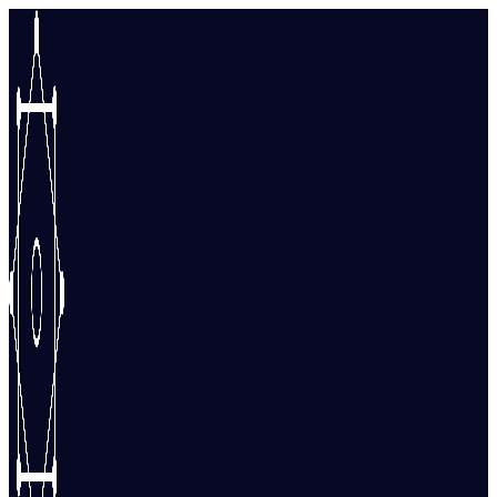
Перейти
к
содержимому