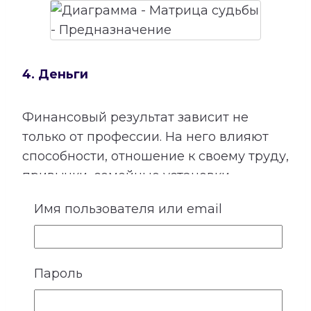
4. Деньги
Финансовый результат зависит не
только от профессии. На него влияют
способности, отношение к своему труду,
привычки, семейные установки,
взаимодействие с людьми и умение
Имя пользователя или email
использовать открывающиеся
возможности.
Расшифровка категории «Деньги»
Пароль
показывает подходящие направления
деятельности, качества, необходимые